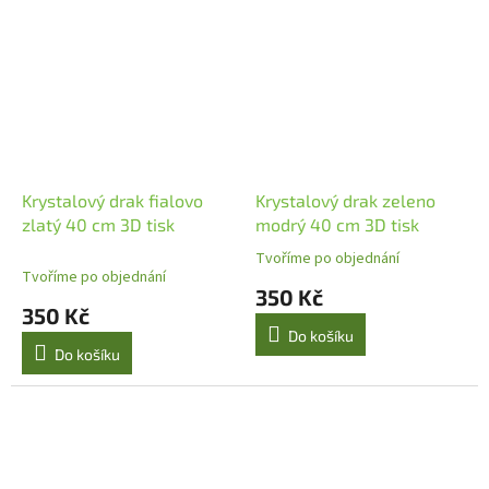
Krystalový drak fialovo
Krystalový drak zeleno
zlatý 40 cm 3D tisk
modrý 40 cm 3D tisk
Tvoříme po objednání
Průměrné
Tvoříme po objednání
hodnocení
350 Kč
produktu
350 Kč
je
Do košíku
5,0
Do košíku
z
5
hvězdiček.