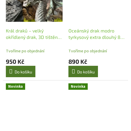
Král draků – velký
Oceánský drak modro
okřídlený drak, 3D tištěná
tyrkysový extra dlouhý 82
dekorace, 35 × 37 cm
cm 3D tisk
Tvoříme po objednání
Tvoříme po objednání
950 Kč
890 Kč
Do košíku
Do košíku
Novinka
Novinka