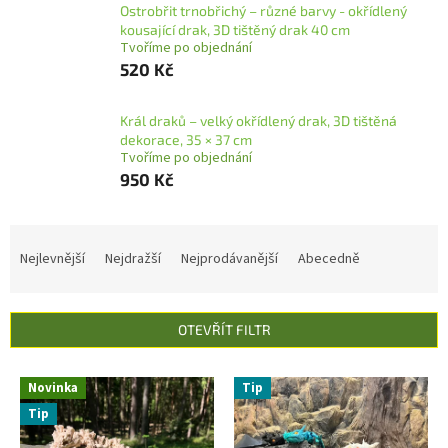
Ostrobřit trnobřichý – různé barvy - okřídlený
kousající drak, 3D tištěný drak 40 cm
Tvoříme po objednání
520 Kč
Král draků – velký okřídlený drak, 3D tištěná
dekorace, 35 × 37 cm
Tvoříme po objednání
950 Kč
Ř
a
Nejlevnější
Nejdražší
Nejprodávanější
Abecedně
z
e
n
OTEVŘÍT FILTR
í
p
V
r
Novinka
Tip
ý
o
Tip
p
d
i