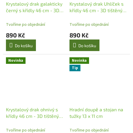
Krystalový drak galakticky
Krystalový drak Uhlíček s
černý s křídly 46 cm - 3D
křídly 46 cm - 3D tištěný
tištěný drak s křídly
drak s křídly
Tvoříme po objednání
Tvoříme po objednání
890 Kč
890 Kč
Do košíku
Do košíku
Novinka
Novinka
Tip
Krystalový drak ohnivý s
Hradní doupě a stojan na
křídly 46 cm - 3D tištěný
tužky 13 x 11 cm
drak s křídly
Tvoříme po objednání
Tvoříme po objednání