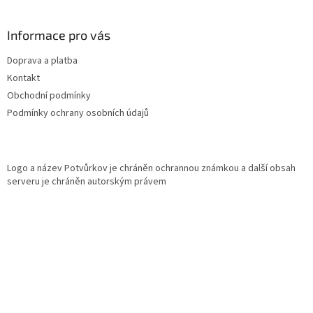
á
p
a
Informace pro vás
t
Doprava a platba
í
Kontakt
Obchodní podmínky
Podmínky ochrany osobních údajů
Logo a název Potvůrkov je chráněn ochrannou známkou a další obsah
serveru je chráněn autorským právem