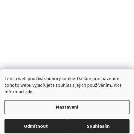
Tento web používá soubory cookie. Dalším procházením
tohoto webu vyjadřujete souhlas s jejich používáním.. Více
informací
zde
.
Nastavení
Vytvořil Shoptet
Odmítnout
Souhlasím
Copyright 2026
Potvůrkov
. Všechna práva vyhrazena.