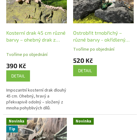
u
s
k
p
t
r
ů
o
d
Kosterní drak 45 cm různé
Ostrobřit trnobřichý –
u
barvy – ohebný drak z
různé barvy - okřídlený
k
lebek a kostí
kousající drak, 3D tištěný
Tvoříme po objednání
Průměrné
t
drak 40 cm
Tvoříme po objednání
hodnocení
520 Kč
ů
produktu
390 Kč
je
DETAIL
5,0
DETAIL
z
5
Impozantní kosterní drak dlouhý
hvězdiček.
45 cm. Ohebný, hravý a
překvapivě odolný – složený z
mnoha pohyblivých dílů.
Novinka
Novinka
Tip