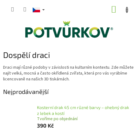
Přejít
NÁKUP
na
obsah
KOŠÍK
Dospělí draci
Draci mají různé podoby v závislosti na kulturním kontextu. Zde můžete
najít velká, mocná a často okřídlená zvířata, která pro vás vyrábíme
licencovaně na našich 3D tiskárnách.
Nejprodávanější
Kosterní drak 45 cm různé barvy – ohebný drak
z lebek a kostí
Tvoříme po objednání
390 Kč