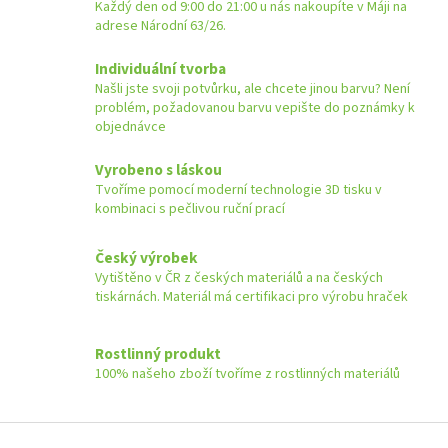
k
Každý den od 9:00 do 21:00 u nás nakoupíte v Máji na
y
adrese Národní 63/26.
v
ý
Individuální tvorba
p
Našli jste svoji potvůrku, ale chcete jinou barvu? Není
i
problém, požadovanou barvu vepište do poznámky k
s
objednávce
u
Vyrobeno s láskou
Tvoříme pomocí moderní technologie 3D tisku v
kombinaci s pečlivou ruční prací
Český výrobek
Vytištěno v ČR z českých materiálů a na českých
tiskárnách. Materiál má certifikaci pro výrobu hraček
Rostlinný produkt
100% našeho zboží tvoříme z rostlinných materiálů
Z