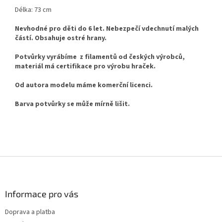
Délka: 73 cm
Nevhodné pro děti do 6 let. Nebezpečí vdechnutí malých
částí. Obsahuje ostré hrany.
Potvůrky vyrábíme z filamentů od českých výrobců,
materiál má certifikace pro výrobu hraček.
Od autora modelu máme komerční licenci.
Barva potvůrky se může mírně lišit.
Z
á
p
a
Informace pro vás
t
Doprava a platba
í