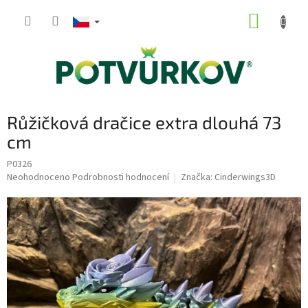
Přejít
NÁKUP
na
obsah
KOŠÍK
Růžičková dračice extra dlouhá 73
cm
P0326
Průměrné
Neohodnoceno
Podrobnosti hodnocení
Značka:
Cinderwings3D
hodnocení
produktu
je
0,0
z
5
hvězdiček.