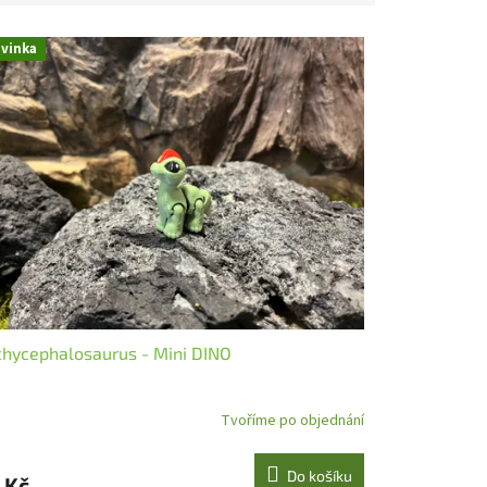
vinka
hycephalosaurus - Mini DINO
Tvoříme po objednání
Do košíku
 Kč