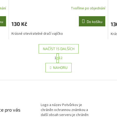
nání
Tvoříme po objednání
ku
Do košíku
130 Kč
13
Krásné otevíratelné dračí vajíčko
Krás
NAČÍST 15 DALŠÍCH
S
1
12
O
t
r
v
NAHORU
á
l
n
á
k
d
o
a
v
c
á
í
n
p
í
r
Logo a název Potvůrkov je
e pro vás
v
chráněn ochrannou známkou a
k
další obsah serveru je chráněn