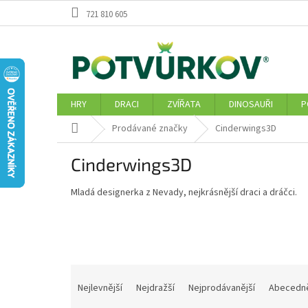
Přejít
721 810 605
na
obsah
HRY
DRACI
ZVÍŘATA
DINOSAUŘI
P
Domů
Prodávané značky
Cinderwings3D
Cinderwings3D
Mladá designerka z Nevady, nejkrásnější draci a dráčci.
Ř
a
Nejlevnější
Nejdražší
Nejprodávanější
Abecedn
z