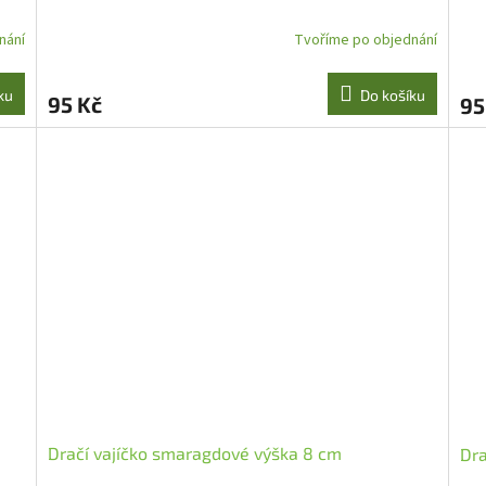
nání
Tvoříme po objednání
ku
Do košíku
95 Kč
95
Dračí vajíčko smaragdové výška 8 cm
Dra