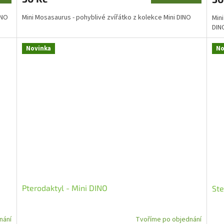
DINO
Mini Mosasaurus - pohyblivé zvířátko z kolekce Mini DINO
Mini
DI
Novinka
No
Pterodaktyl - Mini DINO
Ste
nání
Tvoříme po objednání