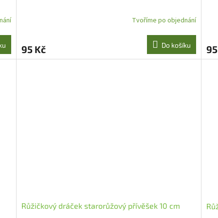
nání
Tvoříme po objednání
Průměrné
hodnocení
produktu
ku
Do košíku
95 Kč
95
je
5,0
z
5
hvězdiček.
Růžičkový dráček starorůžový přívěšek 10 cm
Růž