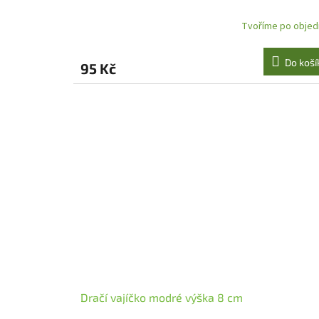
Tvoříme po objed
Průměrné
hodnocení
produktu
Do koší
95 Kč
je
5,0
z
5
hvězdiček.
Dračí vajíčko modré výška 8 cm