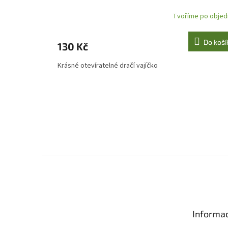
Tvoříme po objed
Do koší
130 Kč
Krásné otevíratelné dračí vajíčko
Z
á
p
a
t
Informac
í