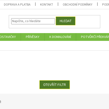
DOPRAVA A PLATBA
KONTAKT
OBCHODNÍ PODMÍNKY
POD
HLEDAT
OSTAVIČKY
PŘÍVĚSKY
K DOMALOVÁNÍ
POTVŮRČÍ PŘEKVÁ
OTEVŘÍT FILTR
ě