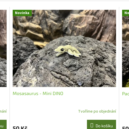
Novinka
No
Mosasaurus - Mini DINO
Pac
nání
Tvoříme po objednání
ku
Do košíku
50 Kč
50