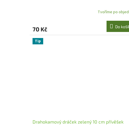
Tvoříme po objed
Do koší
70 Kč
Tip
Drahokamový dráček zelený 10 cm přívěšek