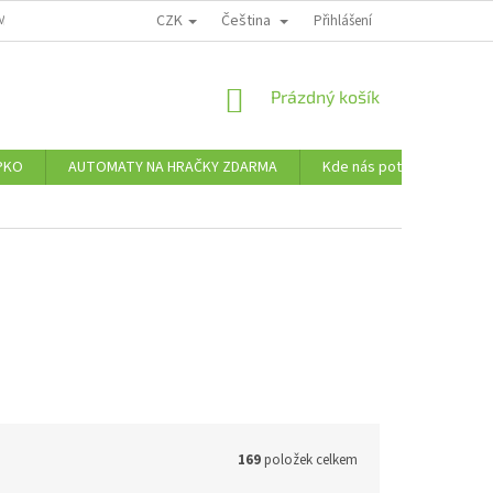
CZK
Čeština
MÍNKY OCHRANY OSOBNÍCH ÚDAJŮ
Přihlášení
NÁKUPNÍ
Prázdný košík
KOŠÍK
PKO
AUTOMATY NA HRAČKY ZDARMA
Kde nás potkáte
Ve
169
položek celkem