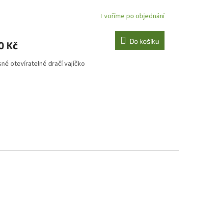
Tvoříme po objednání
Do košíku
0 Kč
né otevíratelné dračí vajíčko