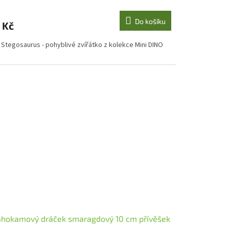
Do košíku
 Kč
i Stegosaurus - pohyblivé zvířátko z kolekce Mini DINO
hokamový dráček smaragdový 10 cm přívěšek