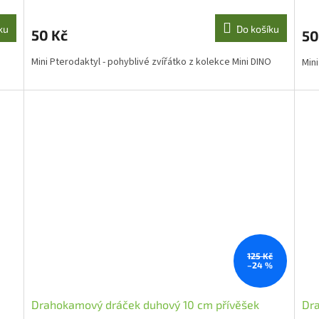
ku
Do košíku
50 Kč
50
Mini Pterodaktyl - pohyblivé zvířátko z kolekce Mini DINO
Min
125 Kč
–24 %
Drahokamový dráček duhový 10 cm přívěšek
Dra