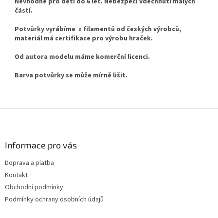
Nevhodné pro děti do 6 let. Nebezpečí vdechnutí malých
částí.
Potvůrky vyrábíme z filamentů od českých výrobců,
materiál má certifikace pro výrobu hraček.
Od autora modelu máme komerční licenci.
Barva potvůrky se může mírně lišit.
Z
á
p
a
Informace pro vás
t
Doprava a platba
í
Kontakt
Obchodní podmínky
Podmínky ochrany osobních údajů