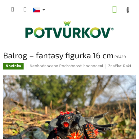
Přejít
NÁKUP
na
obsah
KOŠÍK
Balrog – fantasy figurka 16 cm
P0439
Průměrné
Neohodnoceno
Podrobnosti hodnocení
Značka:
Raki
Novinka
hodnocení
produktu
je
0,0
z
5
hvězdiček.