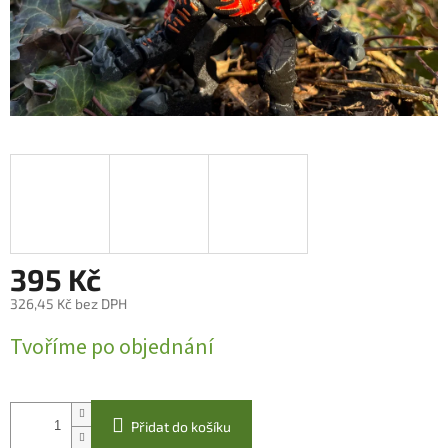
395 Kč
326,45 Kč bez DPH
Měrná
Tvoříme po objednání
cena:
Přidat do košíku