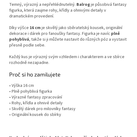
Temný, výrazný a nepřehlédnutelný.
Balrog
je působivá fantasy
figurka, která zaujme rohy, křídly a ohnivými detaily v
dramatickém provedení.
Díky výšce
16 cm
je skvělý jako sběratelský kousek, originální
dekorace i dárek pro fanoušky fantasy. Figurka je navíc
plně
pohyblivá
, takže si ji můžete nastavit do různých póz a vystavit
přesně podle sebe.
Každý kus je výrazný svým vzhledem i charakterem a ve sbírce
rozhodně nezapadne.
Proč si ho zamilujete
• Výška 16 cm
• Plně pohyblivá figurka
• Výrazné fantasy zpracování
• Rohy, křídla a ohnivé detaily
• Skvělý dárek pro milovníky fantasy
• Originální kousek do sbírky