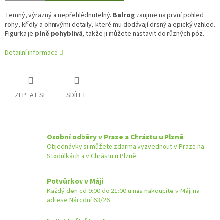
Temný, výrazný a nepřehlédnutelný.
Balrog
zaujme na první pohled
rohy, křídly a ohnivými detaily, které mu dodávají drsný a epický vzhled.
Figurka je
plně pohyblivá
, takže ji můžete nastavit do různých póz.
Detailní informace
ZEPTAT SE
SDÍLET
Osobní odběry v Praze a Chrástu u Plzně
Objednávky si můžete zdarma vyzvednout v Praze na
Stodůlkách a v Chrástu u Plzně
Potvůrkov v Máji
Každý den od 9:00 do 21:00 u nás nakoupíte v Máji na
adrese Národní 63/26.