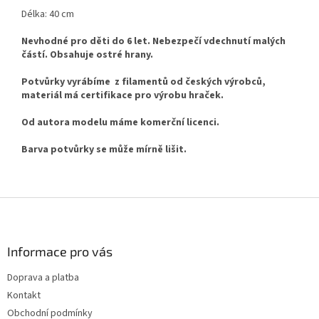
Délka: 40 cm
Nevhodné pro děti do 6 let. Nebezpečí vdechnutí malých
částí. Obsahuje ostré hrany.
Potvůrky vyrábíme z filamentů od českých výrobců,
materiál má certifikace pro výrobu hraček.
Od autora modelu máme komerční licenci.
Barva potvůrky se může mírně lišit.
Z
á
p
a
Informace pro vás
t
Doprava a platba
í
Kontakt
Obchodní podmínky