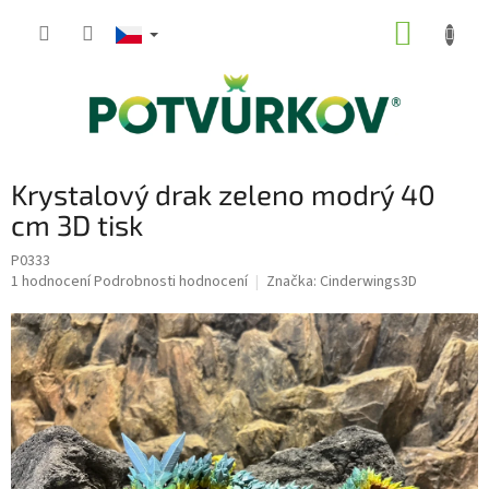
Přejít
NÁKUP
na
obsah
KOŠÍK
Krystalový drak zeleno modrý 40
cm 3D tisk
P0333
Průměrné
1 hodnocení
Podrobnosti hodnocení
Značka:
Cinderwings3D
hodnocení
produktu
je
5,0
z
5
hvězdiček.