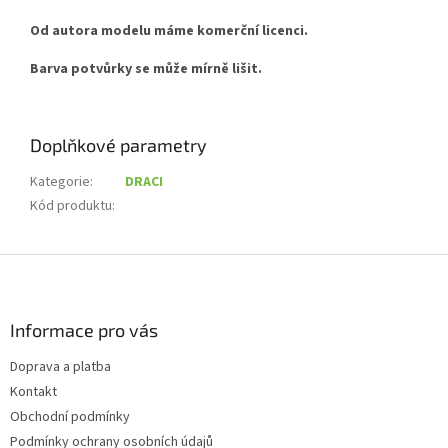
Od autora modelu máme komerční licenci.
Barva potvůrky se může mírně lišit.
Doplňkové parametry
Kategorie
:
DRACI
Kód produktu
:
Z
á
p
a
Informace pro vás
t
Doprava a platba
í
Kontakt
Obchodní podmínky
Podmínky ochrany osobních údajů