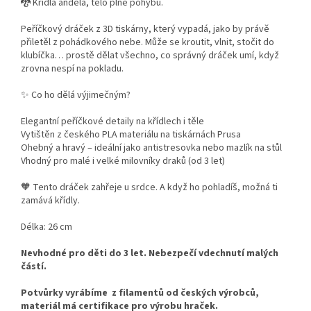
🐉 Křídla anděla, tělo plné pohybu.
Peříčkový dráček z 3D tiskárny, který vypadá, jako by právě
přiletěl z pohádkového nebe. Může se kroutit, vlnit, stočit do
klubíčka… prostě dělat všechno, co správný dráček umí, když
zrovna nespí na pokladu.
✨ Co ho dělá výjimečným?
Elegantní peříčkové detaily na křídlech i těle
Vytištěn z českého PLA materiálu na tiskárnách Prusa
Ohebný a hravý – ideální jako antistresovka nebo mazlík na stůl
Vhodný pro malé i velké milovníky draků (od 3 let)
🧡 Tento dráček zahřeje u srdce. A když ho pohladíš, možná ti
zamává křídly.
Délka: 26 cm
Nevhodné pro děti do 3 let. Nebezpečí vdechnutí malých
částí.
Potvůrky vyrábíme z filamentů od českých výrobců,
materiál má certifikace pro výrobu hraček.