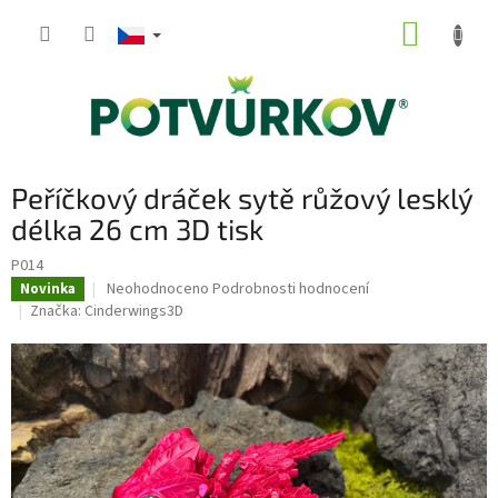
Přejít
NÁKUP
na
obsah
KOŠÍK
Peříčkový dráček sytě růžový lesklý
délka 26 cm 3D tisk
P014
Průměrné
Neohodnoceno
Podrobnosti hodnocení
Novinka
hodnocení
Značka:
Cinderwings3D
produktu
je
0,0
z
5
hvězdiček.