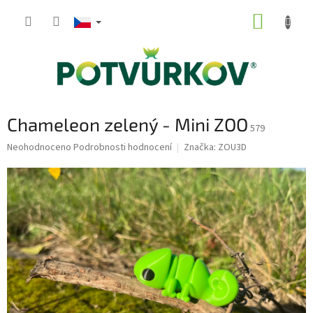
Přejít
NÁKUP
na
obsah
KOŠÍK
Chameleon zelený - Mini ZOO
579
Průměrné
Neohodnoceno
Podrobnosti hodnocení
Značka:
ZOU3D
hodnocení
produktu
je
0,0
z
5
hvězdiček.