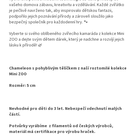
vašeho domova zábavu, kreativitu a vzdělávání. Každé zvířátko
je pečlivě navrženo tak, aby inspirovalo dětskou fantazii,
podpořilo jejich poznávání přírody a zároveň sloužilo jako
bezpečný společník pro každodenní hry. 🐾
Vyberte si svého oblíbeného zvířecího kamaráda z kolekce Mini
ZOO a dejte svým dětem dárek, který je nadchne a rozvíjí jejich
lásku k přírodě! 🌿
Chameleon s pohyblivým tělíčkem z naší roztomilé kolekce
Mini ZOO
Rozměr: 5 cm
Nevhodné pro děti do 3 let. Nebezpečí vdechnutí malých
částí.
Potvůrky vyrábíme z filamentů od českých výrobců,
materiál má certifikace pro výrobu hraček.