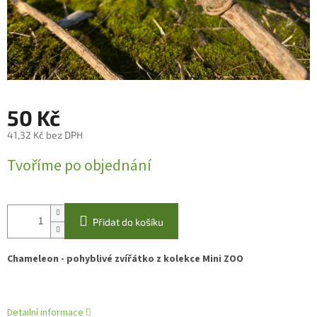
50 Kč
41,32 Kč bez DPH
Měrná
Tvoříme po objednání
cena:
Přidat do košíku
Chameleon - pohyblivé zvířátko z kolekce Mini ZOO
Detailní informace