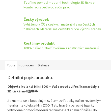
Tvoříme pomocí moderní technologie 3D tisku v
kombinaci s pečlivou ruční prací
Český výrobek
Vytištěno v ČR z českých materiálů a na českých
tiskárnách. Materiál má certifikaci pro výrobu hraček
Rostlinný produkt
100% našeho zboží tvoříme z rostlinných materiálů
Popis
Hodnocení
Diskuze
Detailní popis produktu
Objevte kolekci Mini ZOO – Vaše nové zvířecí kamarády z
3D tiskárny! 🦁🐘🦓
Seznamte se s kouzelným světem zvířat díky našim roztomilým
figurkám z kolekce Mini ZOO! Tyto hravé a barevné figurky,
vytvořené pomocí moderní technologie 3D tisku přinášejí do