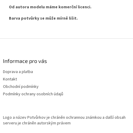
Od autora modelu máme komerční licenci.
Barva potvůrky se může mírně lišit.
Z
á
p
a
Informace pro vás
t
Doprava a platba
í
Kontakt
Obchodní podmínky
Podmínky ochrany osobních údajů
Logo a název Potvůrkov je chráněn ochrannou známkou a další obsah
serveru je chráněn autorským právem