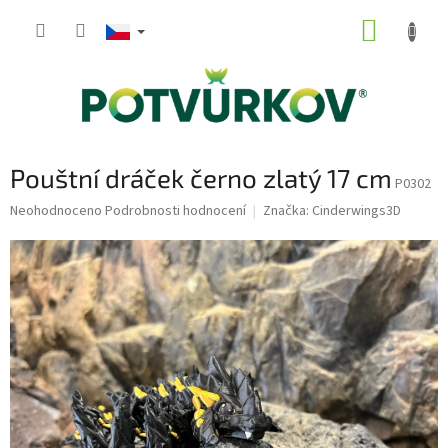
Přejít
NÁKUP
na
obsah
KOŠÍK
Pouštní dráček černo zlatý 17 cm
P0302
Průměrné
Neohodnoceno
Podrobnosti hodnocení
Značka:
Cinderwings3D
hodnocení
produktu
je
0,0
z
5
hvězdiček.