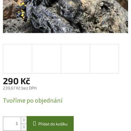
290 Kč
239,67 Kč bez DPH
Měrná
Tvoříme po objednání
cena:
Přidat do košíku