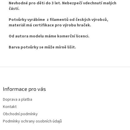
Nevhodné pro děti do 3 let. Nebezpečí vdechnutí malých
částí.
Potvůrky vyrábíme z filamentů od českých výrobců,
materiál má certifikace pro výrobu hraček.
Od autora modelu máme komerční licenci.
Barva potvůrky se může mírně lišit.
Z
á
p
a
Informace pro vás
t
Doprava a platba
í
Kontakt
Obchodní podmínky
Podmínky ochrany osobních údajů