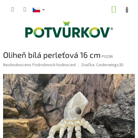
Přejít
NÁKUP
na
obsah
KOŠÍK
Oliheň bílá perleťová 16 cm
P0296
Průměrné
Neohodnoceno
Podrobnosti hodnocení
Značka:
Cinderwings3D
hodnocení
produktu
je
0,0
z
5
hvězdiček.