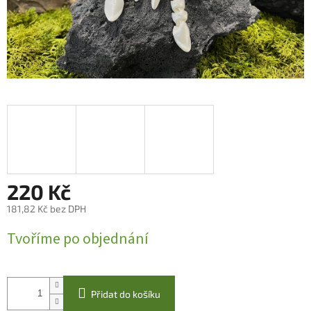
220 Kč
181,82 Kč bez DPH
Měrná
Tvoříme po objednání
cena:
Přidat do košíku