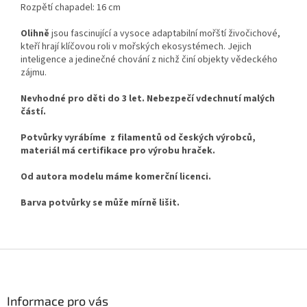
Rozpětí chapadel: 16 cm
Olihně
jsou fascinující a vysoce adaptabilní mořští živočichové,
kteří hrají klíčovou roli v mořských ekosystémech. Jejich
inteligence a jedinečné chování z nichž činí objekty vědeckého
zájmu.
Nevhodné pro děti do 3 let. Nebezpečí vdechnutí malých
částí.
Potvůrky vyrábíme z filamentů od českých výrobců,
materiál má certifikace pro výrobu hraček.
Od autora modelu máme komerční licenci.
Barva potvůrky se může mírně lišit.
Z
á
p
a
Informace pro vás