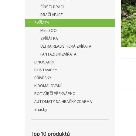
n
ČÍNŠTÍ DRACI
e
DRAČÍ VEJCE
l
ZVÍŘATA
Mini ZOO
ZVÍŘÁTKA
ULTRA REALISTICKÁ ZVÍŘATA
FANTAZIJNÍ ZVÍŘATA
DINOSAUŘI
POSTAVIČKY
PŘÍVĚSKY
K DOMALOVÁNÍ
POTVŮRČÍ PŘEKVÁPKO
AUTOMATY NA HRAČKY ZDARMA
Značky
Top 10 produktů