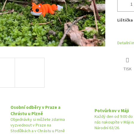
Lištička
Detailní 
TISK
Osobní odběry v Praze a
Potvůrkov v Máji
Chrástu u Plzně
Každý den od 9:00 do 
Objednávky si můžete zdarma
nás nakoupíte v Máji 
vyzvednout v Praze na
Národní 63/26.
Stodůlkách a v Chrástu u Plzně