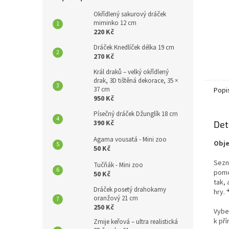
Okřídlený sakurový dráček
miminko 12 cm
220 Kč
Dráček Knedlíček délka 19 cm
270 Kč
Král draků – velký okřídlený
drak, 3D tištěná dekorace, 35 ×
37 cm
Popi
950 Kč
Písečný dráček Džunglík 18 cm
390 Kč
Det
Agama vousatá - Mini zoo
Obje
50 Kč
Sezn
Tučňák - Mini zoo
pomo
50 Kč
tak,
Dráček posetý drahokamy
hry. 
oranžový 21 cm
250 Kč
Vybe
k pří
Zmije keřová – ultra realistická