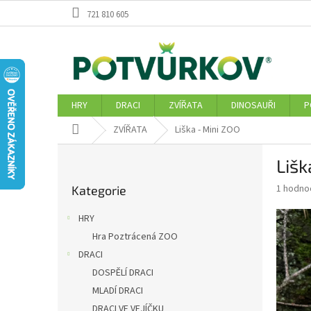
Přejít
721 810 605
na
obsah
HRY
DRACI
ZVÍŘATA
DINOSAUŘI
P
Domů
ZVÍŘATA
Liška - Mini ZOO
P
Lišk
o
Přeskočit
s
Průměr
1 hodno
Kategorie
kategorie
t
hodnoce
r
produkt
HRY
a
je
Hra Poztrácená ZOO
5,0
n
z
DRACI
n
5
í
DOSPĚLÍ DRACI
hvězdič
p
MLADÍ DRACI
a
DRACI VE VEJÍČKU