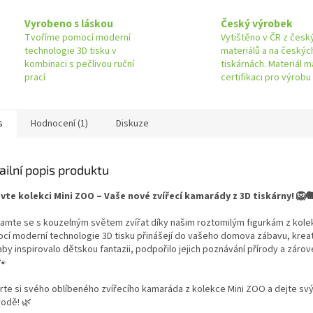
Vyrobeno s láskou
Český výrobek
Tvoříme pomocí moderní
Vytištěno v ČR z česk
technologie 3D tisku v
materiálů a na českýc
kombinaci s pečlivou ruční
tiskárnách. Materiál m
prací
certifikaci pro výrobu
s
Hodnocení (1)
Diskuze
ailní popis produktu
vte kolekci Mini ZOO – Vaše nové zvířecí kamarády z 3D tiskárny! 🦁
amte se s kouzelným světem zvířat díky našim roztomilým figurkám z kolek
cí moderní technologie 3D tisku přinášejí do vašeho domova zábavu, kreati
 aby inspirovalo dětskou fantazii, podpořilo jejich poznávání přírody a zár
🐾
rte si svého oblíbeného zvířecího kamaráda z kolekce Mini ZOO a dejte svým
rodě! 🌿