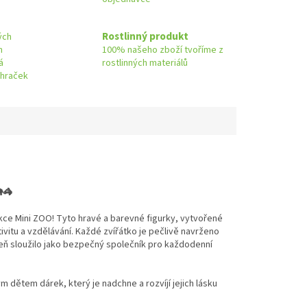
Rostlinný produkt
ých
h
100% našeho zboží tvoříme z
á
rostlinných materiálů
 hraček
🦓
ce Mini ZOO! Tyto hravé a barevné figurky, vytvořené
vitu a vzdělávání. Každé zvířátko je pečlivě navrženo
oveň sloužilo jako bezpečný společník pro každodenní
 dětem dárek, který je nadchne a rozvíjí jejich lásku