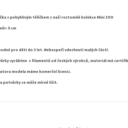
ička s pohyblivým tělíčkem z naší roztomilé kolekce Mini ZOO
ěr: 5 cm
odné pro děti do 3 let. Nebezpečí vdechnutí malých částí.
ůrky vyrábíme z filamentů od českých výrobců, materiál má certifi
utora modelu máme komerční licenci.
a potvůrky se může mírně lišit.