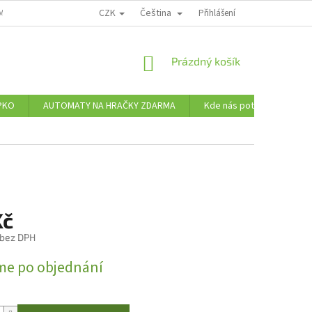
CZK
Čeština
MÍNKY OCHRANY OSOBNÍCH ÚDAJŮ
Přihlášení
NÁKUPNÍ
Prázdný košík
KOŠÍK
PKO
AUTOMATY NA HRAČKY ZDARMA
Kde nás potkáte
Ve
Kč
 bez DPH
me po objednání