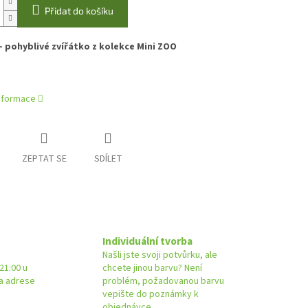
Přidat do košíku
 - pohyblivé zvířátko z kolekce Mini ZOO
informace
ZEPTAT SE
SDÍLET
Individuální tvorba
Našli jste svoji potvůrku, ale
21:00 u
chcete jinou barvu? Není
na adrese
problém, požadovanou barvu
vepište do poznámky k
objednávce