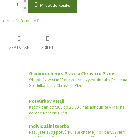
Přidat do košíku
Detailní informace
ZEPTAT SE
SDÍLET
Osobní odběry v Praze a Chrástu u Plzně
Objednávky si můžete zdarma vyzvednout v Praze na
Stodůlkách a v Chrástu u Plzně
Potvůrkov v Máji
Každý den od 9:00 do 21:00 u nás nakoupíte v Máji na
adrese Národní 63/26.
Individuální tvorba
Našli jste svoji potvůrku, ale chcete jinou barvu? Není