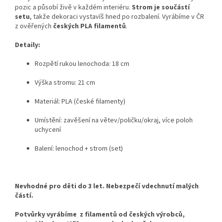
pozic a působí živě v každém interiéru.
Strom je součástí
setu
, takže dekoraci vystavíš hned po rozbalení. Vyrábíme v ČR
z ověřených
českých PLA filamentů
.
Detaily:
Rozpětí rukou lenochoda: 18 cm
Výška stromu: 21 cm
Materiál: PLA (české filamenty)
Umístění: zavěšení na větev/poličku/okraj, více poloh
uchycení
Balení: lenochod + strom (set)
Nevhodné pro děti do 3 let. Nebezpečí vdechnutí malých
částí.
Potvůrky vyrábíme z filamentů od českých výrobců,