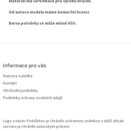
materiál má certifikace pro výrobu hraček.
Od autora modelu máme komerční licenci.
Barva potvůrky se může mírně lišit.
Z
á
p
a
Informace pro vás
t
Doprava a platba
í
Kontakt
Obchodní podmínky
Podmínky ochrany osobních údajů
Logo a název Potvůrkov je chráněn ochrannou známkou a další obsah
serveru je chráněn autorským právem