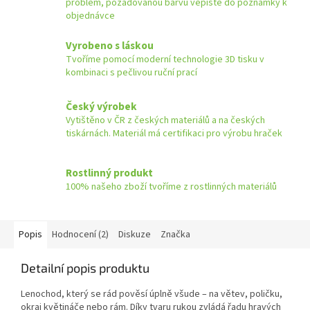
problém, požadovanou barvu vepište do poznámky k
objednávce
Vyrobeno s láskou
Tvoříme pomocí moderní technologie 3D tisku v
kombinaci s pečlivou ruční prací
Český výrobek
Vytištěno v ČR z českých materiálů a na českých
tiskárnách. Materiál má certifikaci pro výrobu hraček
Rostlinný produkt
100% našeho zboží tvoříme z rostlinných materiálů
Popis
Hodnocení (2)
Diskuze
Značka
Detailní popis produktu
Lenochod, který se rád pověsí úplně všude – na větev, poličku,
okraj květináče nebo rám. Díky tvaru rukou zvládá řadu hravých