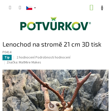
Přejít
NÁKUP
na
obsah
KOŠÍK
Lenochod na stromě 21 cm 3D tisk
P0414
Průměrné
2 hodnocení
Podrobnosti hodnocení
Tip
hodnocení
Značka:
MatMire Makes
produktu
je
5,0
z
5
hvězdiček.