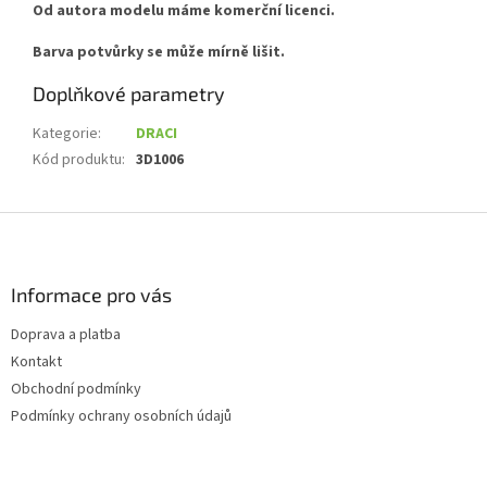
Od autora modelu máme komerční licenci.
Barva potvůrky se může mírně lišit.
Doplňkové parametry
Kategorie
:
DRACI
Kód produktu
:
3D1006
Z
á
p
a
Informace pro vás
t
Doprava a platba
í
Kontakt
Obchodní podmínky
Podmínky ochrany osobních údajů