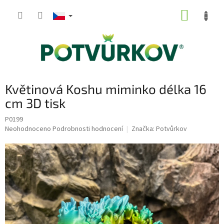
Přejít
NÁKUP
na
obsah
KOŠÍK
Květinová Koshu miminko délka 16
cm 3D tisk
P0199
Průměrné
Neohodnoceno
Podrobnosti hodnocení
Značka:
Potvůrkov
hodnocení
produktu
je
0,0
z
5
hvězdiček.