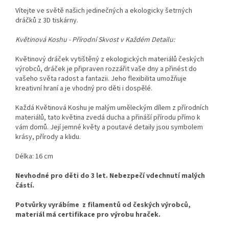
Vítejte ve světě našich jedinečných a ekologicky šetrných
dráčků z 3D tiskárny.
Květinová Koshu - Přírodní Skvost v Každém Detailu:
Květinový dráček vytištěný z ekologických materiálů českých
výrobců, dráček je připraven rozzářit vaše dny a přinést do
vašeho světa radost a fantazii. Jeho flexibilita umožňuje
kreativní hraní a je vhodný pro děti i dospělé.
Každá Květinová Koshu je malým uměleckým dílem z přírodních
materiálů, tato květina zvedá ducha a přináší přírodu přímo k
vám domů. Její jemné květy a poutavé detaily jsou symbolem
krásy, přírody a klidu.
Délka: 16 cm
Nevhodné pro děti do 3 let. Nebezpečí vdechnutí malých
částí.
Potvůrky vyrábíme z filamentů od českých výrobců,
materiál má certifikace pro výrobu hraček.