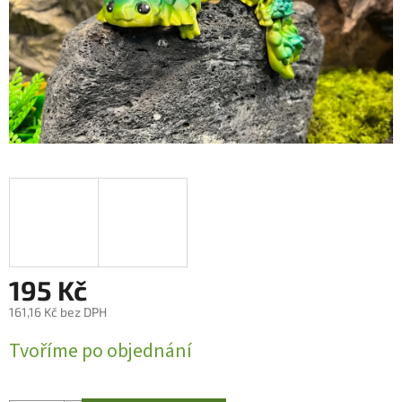
195 Kč
161,16 Kč bez DPH
Měrná
Tvoříme po objednání
cena: