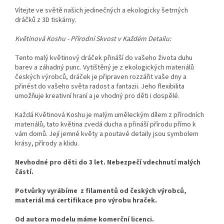
Vítejte ve světě našich jedinečných a ekologicky šetrných
dráčků z 3D tiskárny.
Květinová Koshu - Přírodní Skvost v Každém Detailu:
Tento malý květinový dráček přináší do vašeho života duhu
barev a záhadný punc. Vytištěný je z ekologických materiálů
českých výrobců, dráček je připraven rozzářit vaše dny a
přinést do vašeho světa radost a fantazii. Jeho flexibilita
umožňuje kreativní hraní a je vhodný pro děti i dospělé.
Každá Květinová Koshu je malým uměleckým dílem z přírodních
materiálů, tato květina zvedá ducha a přináší přírodu přímo k
vám domů. Její jemné květy a poutavé detaily jsou symbolem
krásy, přírody a klidu.
Nevhodné pro děti do 3 let. Nebezpečí vdechnutí malých
částí.
Potvůrky vyrábíme z filamentů od českých výrobců,
materiál má certifikace pro výrobu hraček.
Od autora modelu máme komerční licenci.