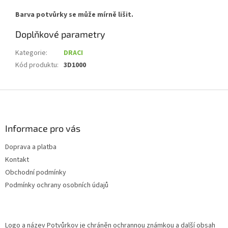
Barva potvůrky se může mírně lišit.
Doplňkové parametry
Kategorie
:
DRACI
Kód produktu
:
3D1000
Z
á
p
a
Informace pro vás
t
Doprava a platba
í
Kontakt
Obchodní podmínky
Podmínky ochrany osobních údajů
Logo a název Potvůrkov je chráněn ochrannou známkou a další obsah