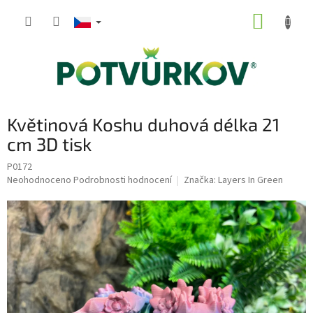
Přejít
NÁKUP
na
obsah
KOŠÍK
Květinová Koshu duhová délka 21
cm 3D tisk
P0172
Průměrné
Neohodnoceno
Podrobnosti hodnocení
Značka:
Layers In Green
hodnocení
produktu
je
0,0
z
5
hvězdiček.