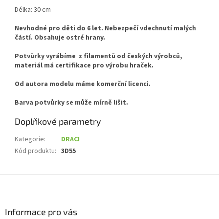
Délka: 30 cm
Nevhodné pro děti do 6 let. Nebezpečí vdechnutí malých
částí. Obsahuje ostré hrany.
Potvůrky vyrábíme z filamentů od českých výrobců,
materiál má certifikace pro výrobu hraček.
Od autora modelu máme komerční licenci.
Barva potvůrky se může mírně lišit.
Doplňkové parametry
Kategorie
:
DRACI
Kód produktu
:
3D55
Z
á
p
a
Informace pro vás