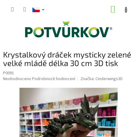
Přejít
NÁKUP
na
obsah
KOŠÍK
Krystalkový dráček mysticky zelené
velké mládě délka 30 cm 3D tisk
P0091
Průměrné
Neohodnoceno
Podrobnosti hodnocení
Značka:
Cinderwings3D
hodnocení
produktu
je
0,0
z
5
hvězdiček.