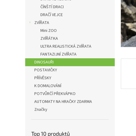
n
ČÍNŠTÍ DRACI
e
DRAČÍ VEJCE
l
ZVÍŘATA
Mini ZOO
ZVÍŘÁTKA
ULTRA REALISTICKÁ ZVÍŘATA
FANTAZIJNÍ ZVÍŘATA
DINOSAUŘI
POSTAVIČKY
PŘÍVĚSKY
K DOMALOVÁNÍ
POTVŮRČÍ PŘEKVÁPKO
AUTOMATY NA HRAČKY ZDARMA
Značky
Top 10 produktů