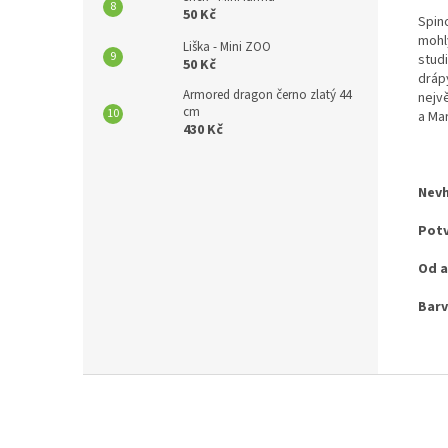
50 Kč
Spin
mohl
Liška - Mini ZOO
studi
50 Kč
drápy
Armored dragon černo zlatý 44
nejv
cm
a Ma
430 Kč
Nevh
Potv
Od a
Barv
Z
á
p