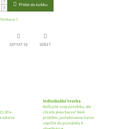
Přidat do košíku
informace
ZEPTAT SE
SDÍLET
Individuální tvorba
Našli jste svoji potvůrku, ale
21:00 u
chcete jinou barvu? Není
na adrese
problém, požadovanou barvu
vepište do poznámky k
objednávce