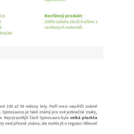
Rostlinný produkt
ých
h
100% našeho zboží tvoříme z
á
rostlinných materiálů
 hraček
ed 100 až 93 miliony lety. Patří mezi největší známé
 Spinosaurus je také známý pro své jedinečné znaky,
ře. Nejvýraznější částí Spinosaura byla
velká plachta
ty není přesně známa, ale mohlo jít o regulaci tělesné