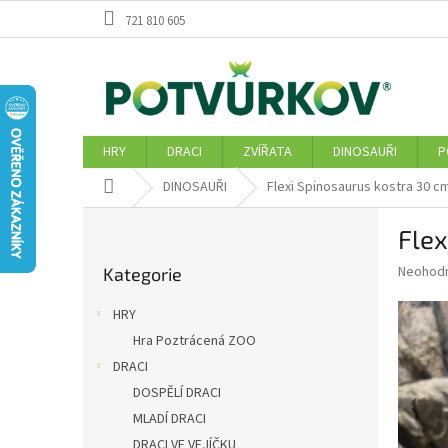
Přejít
721 810 605
na
obsah
HRY
DRACI
ZVÍŘATA
DINOSAUŘI
P
Domů
DINOSAUŘI
Flexi Spinosaurus kostra 30 c
P
Flex
o
Přeskočit
s
Průměr
Neohod
Kategorie
kategorie
t
hodnoce
r
produkt
HRY
a
je
Hra Poztrácená ZOO
0,0
n
z
DRACI
n
5
í
DOSPĚLÍ DRACI
hvězdič
p
MLADÍ DRACI
a
DRACI VE VEJÍČKU