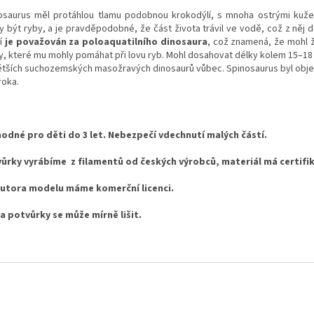
osaurus měl protáhlou tlamu podobnou krokodýlí, s mnoha ostrými kužel
y být ryby, a je pravděpodobné, že část života trávil ve vodě, což z něj dě
í
je považován za poloaquatilního dinosaura
, což znamená, že mohl ž
, které mu mohly pomáhat při lovu ryb. Mohl dosahovat délky kolem 15–18 me
ětších suchozemských masožravých dinosaurů vůbec. Spinosaurus byl objev
roka.
odné pro děti do 3 let. Nebezpečí vdechnutí malých částí.
ůrky vyrábíme z filamentů od českých výrobců, materiál má certifi
utora modelu máme komerční licenci.
a potvůrky se může mírně lišit.