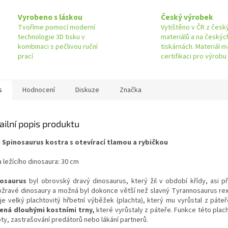
Vyrobeno s láskou
Český výrobek
Tvoříme pomocí moderní
Vytištěno v ČR z česk
technologie 3D tisku v
materiálů a na českýc
kombinaci s pečlivou ruční
tiskárnách. Materiál m
prací
certifikaci pro výrobu
s
Hodnocení
Diskuze
Značka
ailní popis produktu
i Spinosaurus kostra s otevírací tlamou a rybičkou
 ležícího dinosaura: 30 cm
osaurus
byl obrovský dravý dinosaurus, který žil v období křídy, asi př
žravé dinosaury a možná byl dokonce větší než slavný Tyrannosaurus rex.
 je velký plachtovitý hřbetní výběžek (plachta), který mu vyrůstal z páte
ená dlouhými kostními trny,
které vyrůstaly z páteře. Funkce této plach
oty, zastrašování predátorů nebo lákání partnerů.