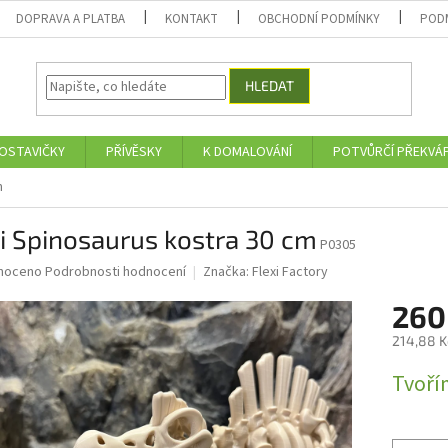
DOPRAVA A PLATBA
KONTAKT
OBCHODNÍ PODMÍNKY
POD
HLEDAT
OSTAVIČKY
PŘÍVĚSKY
K DOMALOVÁNÍ
POTVŮRČÍ PŘEKVÁ
m
i Spinosaurus kostra 30 cm
P0305
né
noceno
Podrobnosti hodnocení
Značka:
Flexi Factory
ní
260
u
214,88 K
Měrná
Tvoří
cena:
ek.