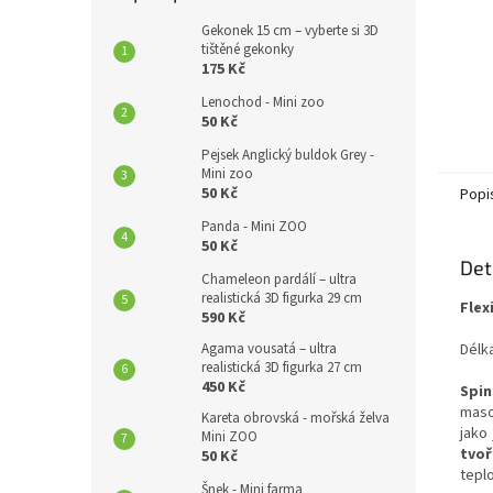
Gekonek 15 cm – vyberte si 3D
tištěné gekonky
175 Kč
Lenochod - Mini zoo
50 Kč
Pejsek Anglický buldok Grey -
Mini zoo
50 Kč
Popi
Panda - Mini ZOO
50 Kč
Det
Chameleon pardálí – ultra
realistická 3D figurka 29 cm
Flex
590 Kč
Délka
Agama vousatá – ultra
realistická 3D figurka 27 cm
450 Kč
Spin
maso
Kareta obrovská - mořská želva
jako
Mini ZOO
tvoř
50 Kč
tepl
Šnek - Mini farma