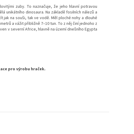
ovitými zuby. To naznačuje, že jeho hlavní potravou
lá unikátního dinosaura. Na základě fosilních nálezů a
ít jak na souši, tak ve vodě. Měl ploché nohy a dlouhé
trů a vážit přibližně 7–10 tun. To z něj činí jednoho z
en v severní Africe, hlavně na území dnešního Egypta
kace pro výrobu hraček.