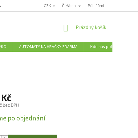
CZK
Čeština
MÍNKY OCHRANY OSOBNÍCH ÚDAJŮ
Přihlášení
NÁKUPNÍ
Prázdný košík
KOŠÍK
PKO
AUTOMATY NA HRAČKY ZDARMA
Kde nás potkáte
Ve
 Kč
č bez DPH
me po objednání