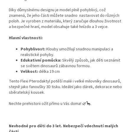
Díky důmyslnému designu je model plně pohyblivý, což
znamená, že jeho části můžete snadno nastavovat do různých
poloh. Je vyroben z materiálu, který zaručuje dlouhou životnost
a bezpečné hraní, model obsahuje také hnízdo a 3 vejce.
Hlavní vlastnosti:
Pohyblivost:
Klouby umožňují snadnou manipulaci a
realistické pohyby.
Edukativní pomůcka:
Skvělý způsob, jak děti seznámit
se světem dinosaurů zábavnou formou.
Velikost:
délka 19 cm
Tento Flexi Pterodaktyl potěší malé i velké milovníky dinosaurů,
stejně jako fanoušky 3D tisku. Ideální jako dárek, dekorace nebo
sběratelský kousek.
Nechte prehistorii ožít přímo u Vás doma! 🌿🦕.
Nevhodné pro děti do 3 let. Nebezpečí vdechnutí malých
částí.