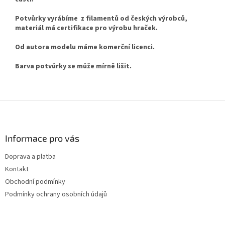
Potvůrky vyrábíme z filamentů od českých výrobců,
materiál má certifikace pro výrobu hraček.
Od autora modelu máme komerční licenci.
Barva potvůrky se může mírně lišit.
Z
á
p
a
Informace pro vás
t
Doprava a platba
í
Kontakt
Obchodní podmínky
Podmínky ochrany osobních údajů