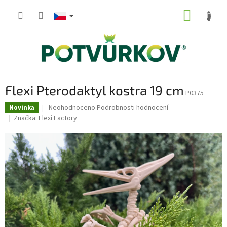
Přejít
NÁKUP
na
obsah
KOŠÍK
Flexi Pterodaktyl kostra 19 cm
P0375
Průměrné
Neohodnoceno
Podrobnosti hodnocení
Novinka
hodnocení
Značka:
Flexi Factory
produktu
je
0,0
z
5
hvězdiček.