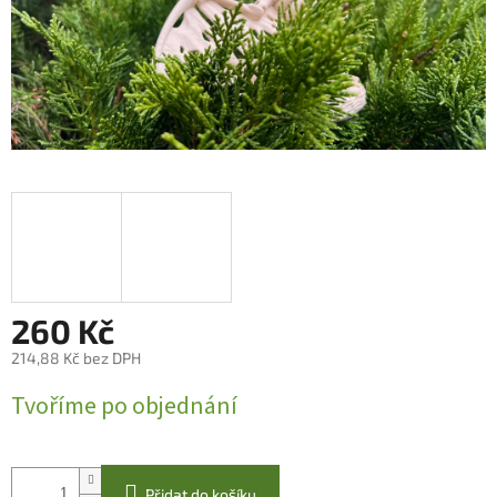
260 Kč
214,88 Kč bez DPH
Měrná
Tvoříme po objednání
cena:
Přidat do košíku