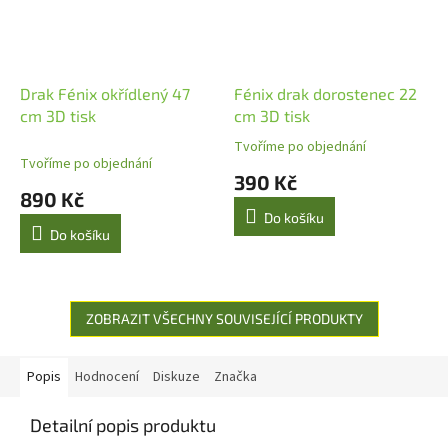
Drak Fénix okřídlený 47
Fénix drak dorostenec 22
cm 3D tisk
cm 3D tisk
Tvoříme po objednání
Průměrné
Tvoříme po objednání
hodnocení
390 Kč
produktu
890 Kč
je
Do košíku
4,0
Do košíku
z
5
hvězdiček.
ZOBRAZIT VŠECHNY SOUVISEJÍCÍ PRODUKTY
Popis
Hodnocení
Diskuze
Značka
Detailní popis produktu