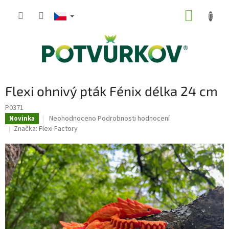
Přejít
NÁKUP
na
obsah
KOŠÍK
Flexi ohnivý pták Fénix délka 24 cm
P0371
Průměrné
Neohodnoceno
Podrobnosti hodnocení
Novinka
hodnocení
Značka:
Flexi Factory
produktu
je
0,0
z
5
hvězdiček.