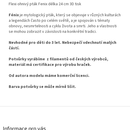
Flexi ohnivý pták Fenix délka 24 cm 3D tisk
Fénix
je mytologický pták, který se objevuje v různých kulturách
a legendách často po celém světě, a je spojován s tématy
obnovy, nesmrtelnosti a cyklu života a smrti. Jeho a vlastnosti
se mohou zobrazit v závislosti na konkrétní tradici.
Nevhodné pro děti do 3 let. Nebezpečí vdechnutí malých
částí.
Potvůrky vyrábíme z filamentů od českých výrobců,
materiál má certifikace pro výrobu hraček.
Od autora modelu máme komerční licenci.
Barva potvůrky se může mírně lišit.
Z
á
p
a
Informace pro vás