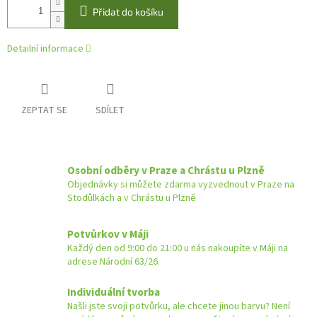
Přidat do košíku
Detailní informace
ZEPTAT SE
SDÍLET
Osobní odběry v Praze a Chrástu u Plzně
Objednávky si můžete zdarma vyzvednout v Praze na
Stodůlkách a v Chrástu u Plzně
Potvůrkov v Máji
Každý den od 9:00 do 21:00 u nás nakoupíte v Máji na
adrese Národní 63/26.
Individuální tvorba
Našli jste svoji potvůrku, ale chcete jinou barvu? Není