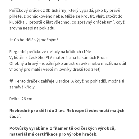
Peříčkový dráček z 3D tiskárny, který vypadá, jako by právě
přiletěl z pohádkového nebe. Může se kroutit, vlnit, stočit do
klubíčka… prostě dělat všechno, co správný dráček umí, když
zrovna nespí na pokladu.
✨ Co ho dělá výjimečným?
Elegantní peříčkové detaily na křídlech i těle
Vytištěn z českého PLA materiálu na tiskárnách Prusa
Ohebný a hravý – ideální jako antistresovka nebo mazlík na stůl
Vhodný pro malé i velké milovníky draků (od 3 let)
🧡 Tento dráček zahřeje u srdce. A když ho pohladíš, možná ti
zamává křídly.
Délka: 26 cm
Nevhodné pro děti do 3 let. Nebezpečí vdechnutí malých
částí.
Potvůrky vyrábíme z filamentů od českých výrobců,
materiál má certifikace pro výrobu hraček.