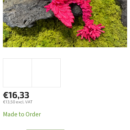
€16,33
€13,50 excl. VAT
Measure
Made to Order
price: