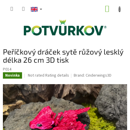
Skip
SHOPP
to
content
CART
Peříčkový dráček sytě růžový lesklý
délka 26 cm 3D tisk
P014
The
Not rated
Rating details
Brand:
Cinderwings3D
Novinka
average
product
rating
is
0,0
out
of
5
stars.