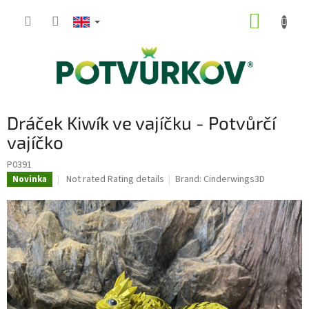
Skip
SHOPP
to
content
CART
Dráček Kiwík ve vajíčku - Potvůrčí
vajíčko
P0391
The
Not rated
Rating details
Brand:
Cinderwings3D
Novinka
average
product
rating
is
0,0
out
of
5
stars.