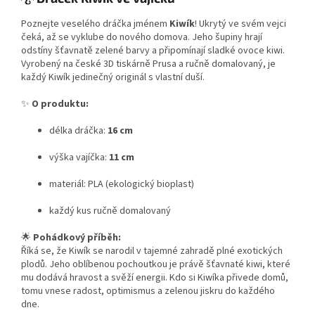
Poznejte veselého dráčka jménem
Kiwík
! Ukrytý ve svém vejci
čeká, až se vyklube do nového domova. Jeho šupiny hrají
odstíny šťavnatě zelené barvy a připomínají sladké ovoce kiwi.
Vyrobený na české 3D tiskárně Prusa a ručně domalovaný, je
každý Kiwík jedinečný originál s vlastní duší.
✨
O produktu:
délka dráčka:
16 cm
výška vajíčka:
11 cm
materiál: PLA (ekologický bioplast)
každý kus ručně domalovaný
🌟
Pohádkový příběh:
Říká se, že Kiwík se narodil v tajemné zahradě plné exotických
plodů. Jeho oblíbenou pochoutkou je právě šťavnaté kiwi, které
mu dodává hravost a svěží energii. Kdo si Kiwíka přivede domů,
tomu vnese radost, optimismus a zelenou jiskru do každého
dne.