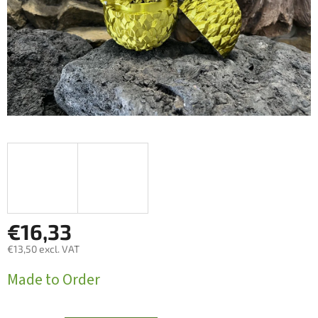
€16,33
€13,50 excl. VAT
Measure
Made to Order
price: