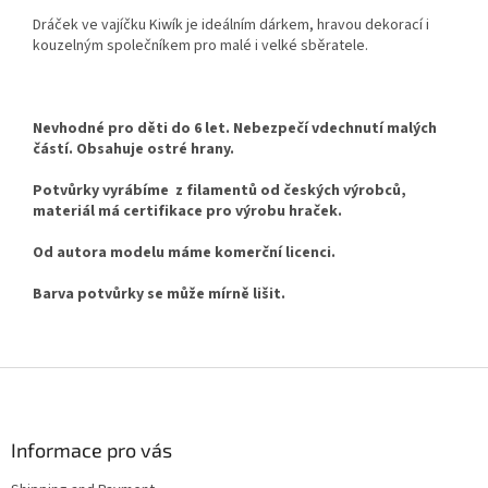
Dráček ve vajíčku Kiwík je ideálním dárkem, hravou dekorací i
kouzelným společníkem pro malé i velké sběratele.
Nevhodné pro děti do 6 let. Nebezpečí vdechnutí malých
částí. Obsahuje ostré hrany.
Potvůrky vyrábíme z filamentů od českých výrobců,
materiál má certifikace pro výrobu hraček.
Od autora modelu máme komerční licenci.
Barva potvůrky se může mírně lišit.
F
o
o
t
Informace pro vás
e