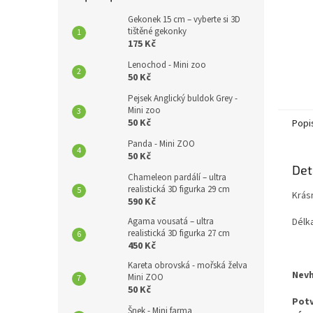
Gekonek 15 cm – vyberte si 3D
tištěné gekonky
175 Kč
Lenochod - Mini zoo
50 Kč
Pejsek Anglický buldok Grey -
Mini zoo
50 Kč
Popi
Panda - Mini ZOO
50 Kč
Det
Chameleon pardálí – ultra
realistická 3D figurka 29 cm
Krás
590 Kč
Délk
Agama vousatá – ultra
realistická 3D figurka 27 cm
450 Kč
Kareta obrovská - mořská želva
Nevh
Mini ZOO
50 Kč
Potv
Šnek - Mini farma