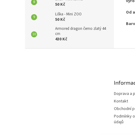
výro
50 Kč
Od a
Liška - Mini ZOO
50 Kč
Barv
Armored dragon černo zlatý 44
cm
430 Kč
Z
á
p
a
t
Informac
í
Doprava a p
Kontakt
Obchodní 
Podmínky o
údajů