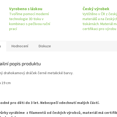
Vyrobeno s láskou
Český výrobek
Tvoříme pomocí moderní
Vytištěno v ČR z česk
technologie 3D tisku v
materiálů a na českýc
kombinaci s pečlivou ruční
tiskárnách. Materiál m
prací
certifikaci pro výrobu
s
Hodnocení
Diskuze
ailní popis produktu
ný drahokamový dráček černé metalické barvy.
a 19 cm
odné pro děti do 3 let. Nebezpečí vdechnutí malých částí.
ůrky vyrábíme z filamentů od českých výrobců, materiál má certifi