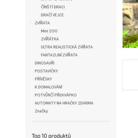
n
ČÍNŠTÍ DRACI
e
DRAČÍ VEJCE
l
ZVÍŘATA
Mini ZOO
ZVÍŘÁTKA
ULTRA REALISTICKÁ ZVÍŘATA
FANTAZIJNÍ ZVÍŘATA
DINOSAUŘI
POSTAVIČKY
PŘÍVĚSKY
K DOMALOVÁNÍ
POTVŮRČÍ PŘEKVÁPKO
AUTOMATY NA HRAČKY ZDARMA
Značky
Top 10 produktů