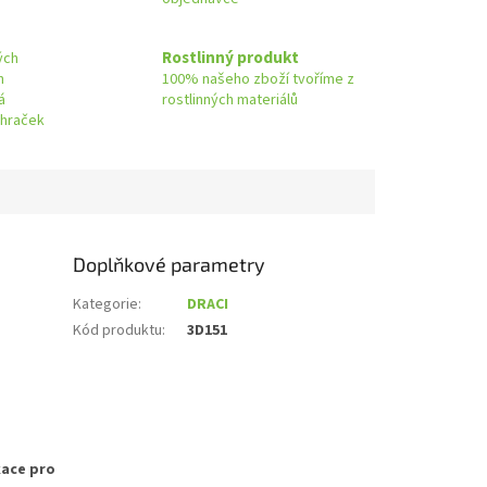
Rostlinný produkt
ých
h
100% našeho zboží tvoříme z
á
rostlinných materiálů
 hraček
Doplňkové parametry
Kategorie
:
DRACI
Kód produktu
:
3D151
kace pro