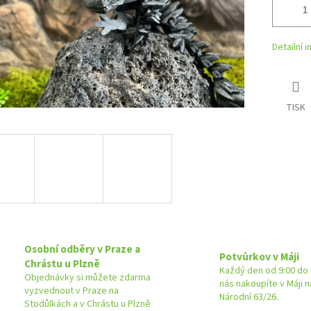
Detailní 
TISK
Osobní odběry v Praze a
Potvůrkov v Máji
Chrástu u Plzně
Každý den od 9:00 do 
Objednávky si můžete zdarma
nás nakoupíte v Máji 
vyzvednout v Praze na
Národní 63/26.
Stodůlkách a v Chrástu u Plzně