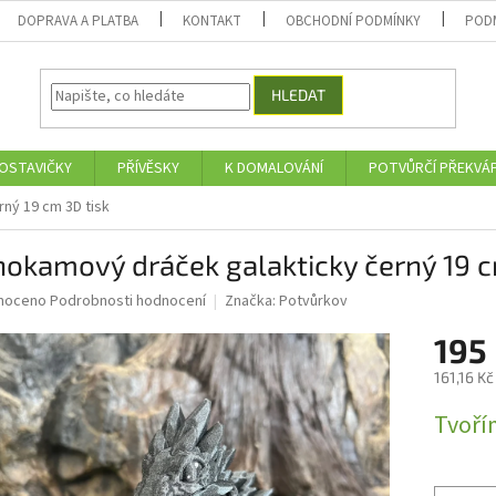
DOPRAVA A PLATBA
KONTAKT
OBCHODNÍ PODMÍNKY
POD
HLEDAT
OSTAVIČKY
PŘÍVĚSKY
K DOMALOVÁNÍ
POTVŮRČÍ PŘEKVÁ
ný 19 cm 3D tisk
okamový dráček galakticky černý 19 c
né
noceno
Podrobnosti hodnocení
Značka:
Potvůrkov
ní
195
u
161,16 K
Měrná
Tvoří
cena:
ek.