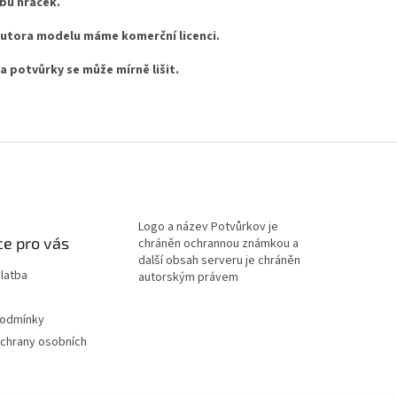
bu hraček.
utora modelu máme komerční licenci.
a potvůrky se může mírně lišit.
Logo a název Potvůrkov je
e pro vás
chráněn ochrannou známkou a
další obsah serveru je chráněn
latba
autorským právem
podmínky
chrany osobních