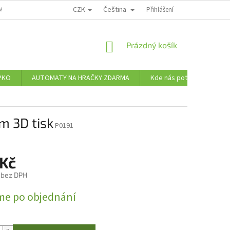
CZK
Čeština
MÍNKY OCHRANY OSOBNÍCH ÚDAJŮ
Přihlášení
NÁKUPNÍ
Prázdný košík
KOŠÍK
PKO
AUTOMATY NA HRAČKY ZDARMA
Kde nás potkáte
Ve
m 3D tisk
P0191
 Kč
č bez DPH
me po objednání