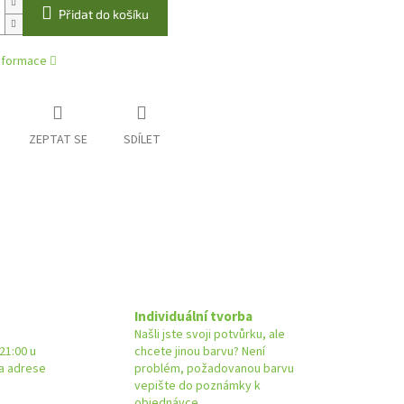
Přidat do košíku
informace
ZEPTAT SE
SDÍLET
Individuální tvorba
Našli jste svoji potvůrku, ale
21:00 u
chcete jinou barvu? Není
na adrese
problém, požadovanou barvu
vepište do poznámky k
objednávce