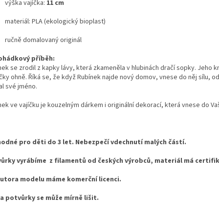
výška vajíčka:
11 cm
materiál: PLA (ekologický bioplast)
ručně domalovaný originál
ohádkový příběh:
ek se zrodil z kapky lávy, která zkameněla v hlubinách dračí sopky. Jeho kr
řičky ohně. Říká se, že když Rubínek najde nový domov, vnese do něj sílu, 
al své jméno.
nek ve vajíčku je kouzelným dárkem i originální dekorací, která vnese do Va
odné pro děti do 3 let. Nebezpečí vdechnutí malých částí.
ůrky vyrábíme z filamentů od českých výrobců, materiál má certifi
utora modelu máme komerční licenci.
a potvůrky se může mírně lišit.