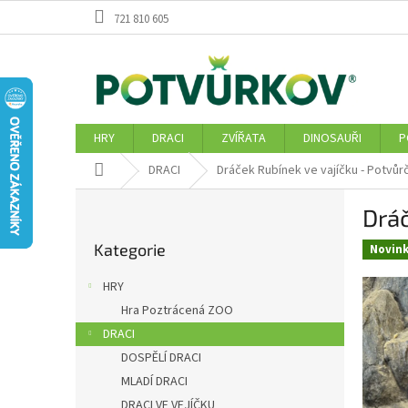
Přejít
721 810 605
na
obsah
HRY
DRACI
ZVÍŘATA
DINOSAUŘI
P
Domů
DRACI
Dráček Rubínek ve vajíčku - Potvůrč
P
Dráč
o
Přeskočit
s
Kategorie
kategorie
Novin
t
r
HRY
a
Hra Poztrácená ZOO
n
DRACI
n
í
DOSPĚLÍ DRACI
p
MLADÍ DRACI
a
DRACI VE VEJÍČKU