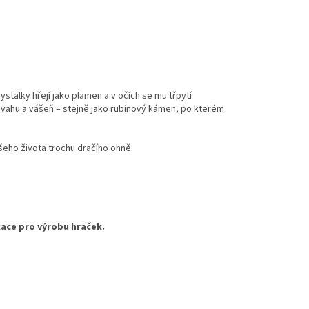
ystalky hřejí jako plamen a v očích se mu třpytí
odvahu a vášeň – stejně jako rubínový kámen, po kterém
šeho života trochu dračího ohně.
kace pro výrobu hraček.