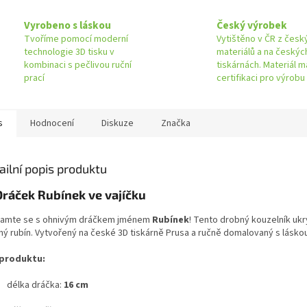
Vyrobeno s láskou
Český výrobek
Tvoříme pomocí moderní
Vytištěno v ČR z česk
technologie 3D tisku v
materiálů a na českýc
kombinaci s pečlivou ruční
tiskárnách. Materiál m
prací
certifikaci pro výrobu
s
Hodnocení
Diskuze
Značka
ailní popis produktu
Dráček Rubínek ve vajíčku
amte se s ohnivým dráčkem jménem
Rubínek
! Tento drobný kouzelník ukr
ný rubín. Vytvořený na české 3D tiskárně Prusa a ručně domalovaný s láskou
produktu:
délka dráčka:
16 cm