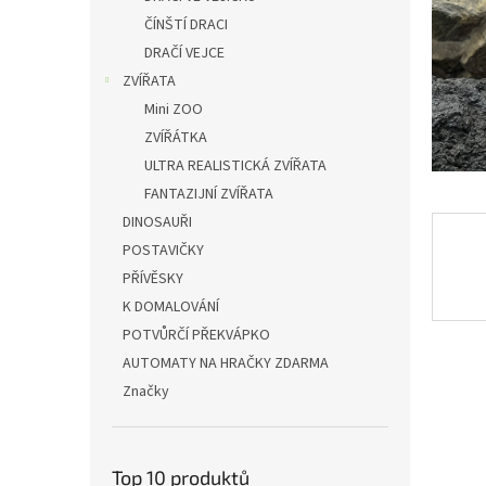
n
ČÍNŠTÍ DRACI
e
DRAČÍ VEJCE
l
ZVÍŘATA
Mini ZOO
ZVÍŘÁTKA
ULTRA REALISTICKÁ ZVÍŘATA
FANTAZIJNÍ ZVÍŘATA
DINOSAUŘI
POSTAVIČKY
PŘÍVĚSKY
K DOMALOVÁNÍ
POTVŮRČÍ PŘEKVÁPKO
AUTOMATY NA HRAČKY ZDARMA
Značky
Top 10 produktů