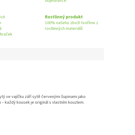
objednávce
Rostlinný produkt
ých
h
100% našeho zboží tvoříme z
á
rostlinných materiálů
 hraček
ytý ve vajíčku září sytě červenými šupinami jako
 – každý kousek je originál s vlastním kouzlem.