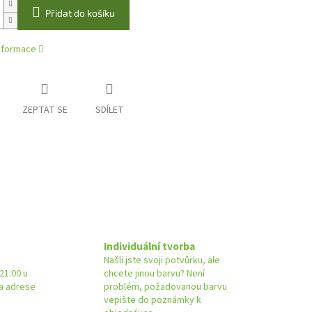
Přidat do košíku
informace
ZEPTAT SE
SDÍLET
Individuální tvorba
Našli jste svoji potvůrku, ale
21:00 u
chcete jinou barvu? Není
na adrese
problém, požadovanou barvu
vepište do poznámky k