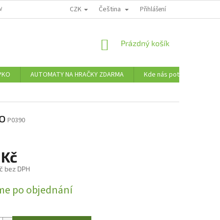
CZK
Čeština
MÍNKY OCHRANY OSOBNÍCH ÚDAJŮ
Přihlášení
NÁKUPNÍ
Prázdný košík
KOŠÍK
PKO
AUTOMATY NA HRAČKY ZDARMA
Kde nás potkáte
Ve
ko
P0390
 Kč
č bez DPH
me po objednání