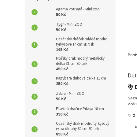
Agama vousatá - Mini zoo
50 Kč
Tygr - Mini ZOO
50 Kč
Oceánský dráček mládě modro
tyrkysové 14 cm 3D tisk
195 Kč
Popi
Mořský drak modrý metalický
délka 31 cm 3D tisk
450 Kč
Det
Kapybara duhová délka 11 cm
250 Kč
🐉
Zebra - Mini ZOO
Sezn
50 Kč
vzác
Písečná dračice Pitaya 18 cm
390 Kč
✨
O 
Oceánský drak modro tyrkysový
extra dlouhý 82 cm 3D tisk
890 Kč