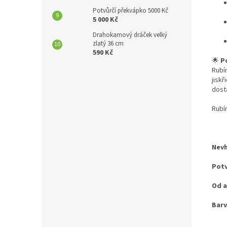
Potvůrčí překvápko 5000 Kč
5 000 Kč
Drahokamový dráček velký
zlatý 36 cm
590 Kč
🌟
P
Rubín
jisk
dost
Rubí
Nevh
Potv
Od a
Barv