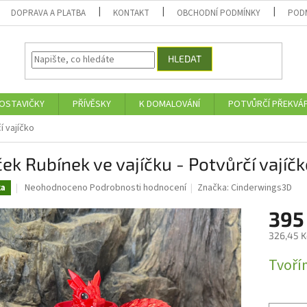
DOPRAVA A PLATBA
KONTAKT
OBCHODNÍ PODMÍNKY
POD
HLEDAT
OSTAVIČKY
PŘÍVĚSKY
K DOMALOVÁNÍ
POTVŮRČÍ PŘEKVÁ
í vajíčko
ek Rubínek ve vajíčku - Potvůrčí vajíč
Průměrné
Neohodnoceno
Podrobnosti hodnocení
Značka:
Cinderwings3D
ka
hodnocení
produktu
395
je
326,45 K
0,0
z
Měrná
Tvoří
5
cena:
hvězdiček.