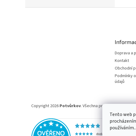
Z
á
p
a
t
Informac
í
Doprava a p
Kontakt
Obchodní 
Podmínky o
údajů
Copyright 2026
Potvůrkov
. Všechna práva vyhrazena.
Tento web po
procházením 
používáním..